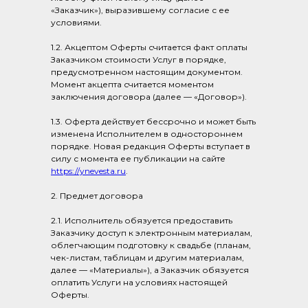
«Заказчик»), выразившему согласие с ее
условиями.
1.2. Акцептом Оферты считается факт оплаты
Заказчиком стоимости Услуг в порядке,
предусмотренном настоящим документом.
Момент акцепта считается моментом
заключения договора (далее — «Договор»).
1.3. Оферта действует бессрочно и может быть
изменена Исполнителем в одностороннем
порядке. Новая редакция Оферты вступает в
силу с момента ее публикации на сайте
https://ynevesta.ru
.
2. Предмет договора
2.1. Исполнитель обязуется предоставить
Заказчику доступ к электронным материалам,
облегчающим подготовку к свадьбе (планам,
чек-листам, таблицам и другим материалам,
далее — «Материалы»), а Заказчик обязуется
оплатить Услуги на условиях настоящей
Оферты.