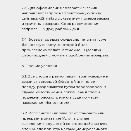
7.3. Для оформления возврата Заказчик
направляет запрос на электронную почту
Larimausik@mail.ru с указанием номера заказа
и причины возврата. Срок рассмотрения
запроса — 3 (три) рабочих дня.
7.4. Возврат средств осуществляется на ту же
банковскую карту, с которой была
произведена оплата, в течение 10 (десяти)
рабочих дней с момента одобрения возврата.
8. Прочие условия
8.1. Все споры и разногласия, возникающие в
связи с настоящей Офертой или по ее
поводу, разрешаются путем переговоров. В
случае недостижения соглашения споры
подлежат рассмотрению в суде по месту
нахождения Исполнителя.
8.2. Исполнитель вправе приостановить или
прекратить оказание Услуг в случае
выявления нарушений со стороны Заказчика,
в том числе попыток несанкционированного